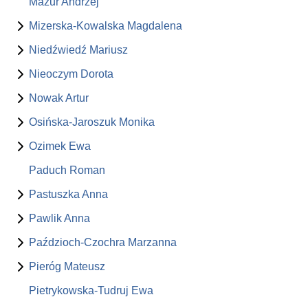
Mazur Andrzej
Mizerska-Kowalska Magdalena
Niedźwiedź Mariusz
Nieoczym Dorota
Nowak Artur
Osińska-Jaroszuk Monika
Ozimek Ewa
Paduch Roman
Pastuszka Anna
Pawlik Anna
Paździoch-Czochra Marzanna
Pieróg Mateusz
Pietrykowska-Tudruj Ewa