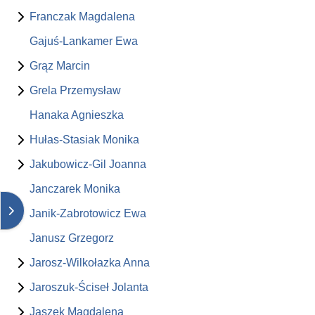
Franczak Magdalena
Gajuś-Lankamer Ewa
Grąz Marcin
Grela Przemysław
Hanaka Agnieszka
Hułas-Stasiak Monika
Jakubowicz-Gil Joanna
Janczarek Monika
Otwórz szufladę bloków
Janik-Zabrotowicz Ewa
Janusz Grzegorz
Jarosz-Wilkołazka Anna
Jaroszuk-Ściseł Jolanta
Jaszek Magdalena