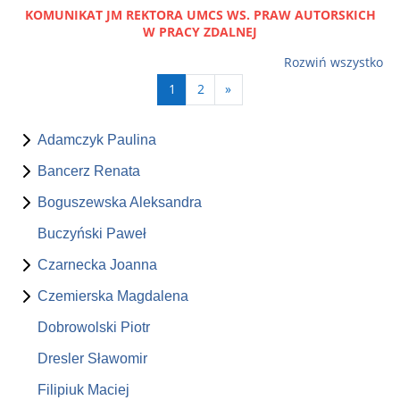
KOMUNIKAT JM REKTORA UMCS WS. PRAW AUTORSKICH
W PRACY ZDALNEJ
Rozwiń wszystko
Strona 1
Strona 2
Następna strona
1
2
»
Adamczyk Paulina
Bancerz Renata
Boguszewska Aleksandra
Buczyński Paweł
Czarnecka Joanna
Czemierska Magdalena
Dobrowolski Piotr
Dresler Sławomir
Filipiuk Maciej