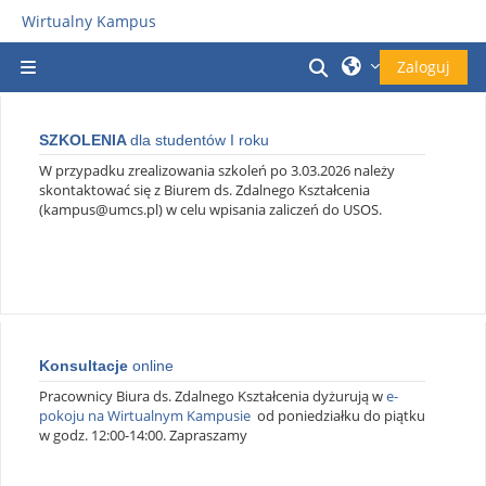
Przejdź do głównej zawartości
Wirtualny Kampus
Przełącznik wyszu
Zaloguj
Panel boczny
SZKOLENIA
dla studentów I roku
W przypadku zrealizowania szkoleń po 3.03.2026 należy
skontaktować się z Biurem ds. Zdalnego Kształcenia
(kampus@umcs.pl) w celu wpisania zaliczeń do USOS.
Konsultacje
online
Pracownicy Biura ds. Zdalnego Kształcenia dyżurują w
e-
pokoju na Wirtualnym Kampusie
od poniedziałku do piątku
w godz. 12:00-14:00. Zapraszamy