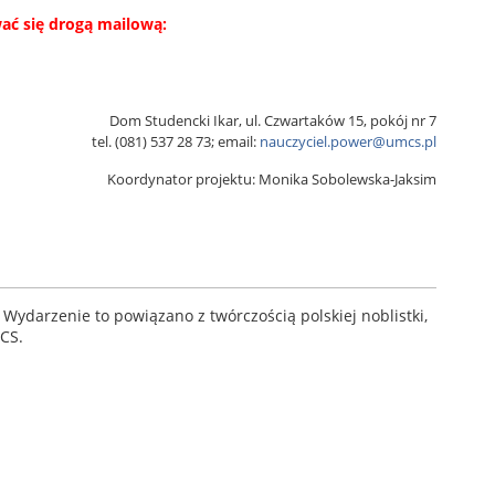
ać się drogą mailową:
Dom Studencki Ikar, ul. Czwartaków 15, pokój nr 7
tel. (081) 537 28 73; email:
nauczyciel.power@umcs.pl
Koordynator projektu: Monika Sobolewska-Jaksim
. Wydarzenie to powiązano z twórczością polskiej noblistki,
MCS.