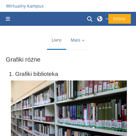
Ir para o conteúdo principal
Wirtualny Kampus
Alternar a entrad
Entrar
Painel lateral
Livro
Mais
Grafiki różne
Requisitos de conclusão
1. Grafiki biblioteka