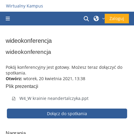
Przejdź do głównej zawartości
Wirtualny Kampus
Przełącznik wyszu
Zaloguj
Panel boczny
wideokonferencja
Wymagania zaliczenia
wideokonferencja
Pokój konferencyjny jest gotowy. Możesz teraz dołączyć do
spotkania.
Otwórz:
wtorek, 20 kwietnia 2021, 13:38
Plik prezentacji
W4_W krainie neandertalczyka.ppt
Dołącz do spotkania
Nagrania