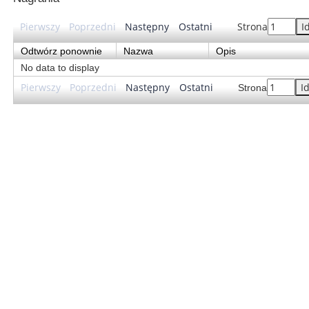
Pierwszy
Poprzedni
Następny
Ostatni
Strona
I
Odtwórz ponownie
Nazwa
Opis
No data to display
Pierwszy
Poprzedni
Następny
Ostatni
I
Strona