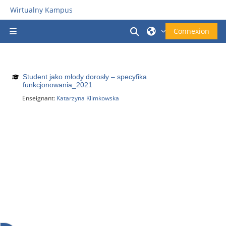
Passer au contenu principal
Wirtualny Kampus
Activer/désactiver la
Connexion
Panneau latéral
Student jako młody dorosły – specyfika
funkcjonowania_2021
Enseignant:
Katarzyna Klimkowska