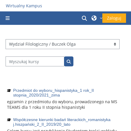
Przejdź do głównej zawartości
Wirtualny Kampus
Przełącznik wyszu
Zaloguj
Panel boczny
Kategorie kursów
Wyszukaj kursy
Wyszukaj kursy
Przedmiot do wyboru_hispanistyka_1 rok_II
stopnia_2020/2021_zima
egzamin z przedmiotu do wyboru, prowadzonego na MS
TEAMS dla 1 roku II stopnia hispanistyki
Współczesne kierunki badań literackich_romanistyka
j.hiszpański_2_II_2019/20_lato
Celem kursu jest przybliżenie Studentom treści wykładu