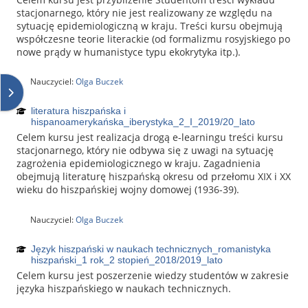
stacjonarnego, który nie jest realizowany ze względu na
sytuację epidemiologiczną w kraju. Treści kursu obejmują
współczesne teorie literackie (od formalizmu rosyjskiego po
nowe prądy w humanistyce typu ekokrytyka itp.).
Nauczyciel:
Olga Buczek
Otwórz szufladę bloków
literatura hiszpańska i
hispanoamerykańska_iberystyka_2_I_2019/20_lato
Celem kursu jest realizacja drogą e-learningu treści kursu
stacjonarnego, który nie odbywa się z uwagi na sytuację
zagrożenia epidemiologicznego w kraju. Zagadnienia
obejmują literaturę hiszpańską okresu od przełomu XIX i XX
wieku do hiszpańskiej wojny domowej (1936-39).
Nauczyciel:
Olga Buczek
Język hiszpański w naukach technicznych_romanistyka
hiszpański_1 rok_2 stopień_2018/2019_lato
Celem kursu jest poszerzenie wiedzy studentów w zakresie
języka hiszpańskiego w naukach technicznych.