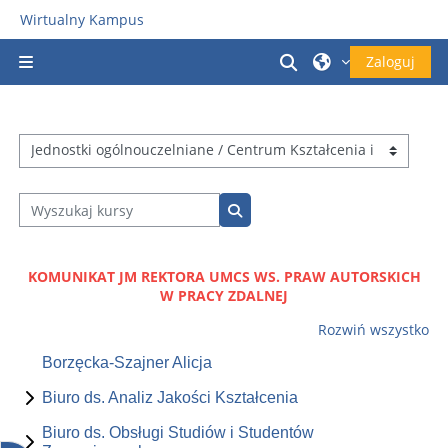
Przejdź do głównej zawartości
Wirtualny Kampus
Przełącznik wyszu
Zaloguj
Panel boczny
Kategorie kursów
Wyszukaj kursy
Wyszukaj kursy
KOMUNIKAT JM REKTORA UMCS WS. PRAW AUTORSKICH
W PRACY ZDALNEJ
Rozwiń wszystko
Borzęcka-Szajner Alicja
Biuro ds. Analiz Jakości Kształcenia
Biuro ds. Obsługi Studiów i Studentów