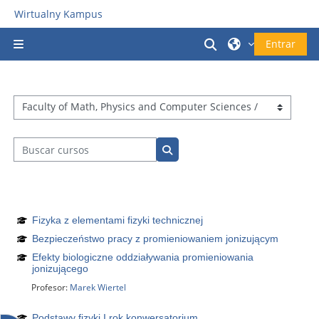
Salta al contenido principal
Wirtualny Kampus
Selector de búsq
Entrar
Panel lateral
Categorías
Buscar cursos
Buscar cursos
Fizyka z elementami fizyki technicznej
Bezpieczeństwo pracy z promieniowaniem jonizującym
Efekty biologiczne oddziaływania promieniowania
jonizującego
Profesor:
Marek Wiertel
Podstawy fizyki I rok konwersatorium