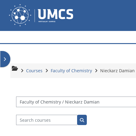
Skip to main content
Wirtualny Kampus
Open block drawer
Courses
Faculty of Chemistry
Nieckarz Damian
Course categories
Search courses
Search courses