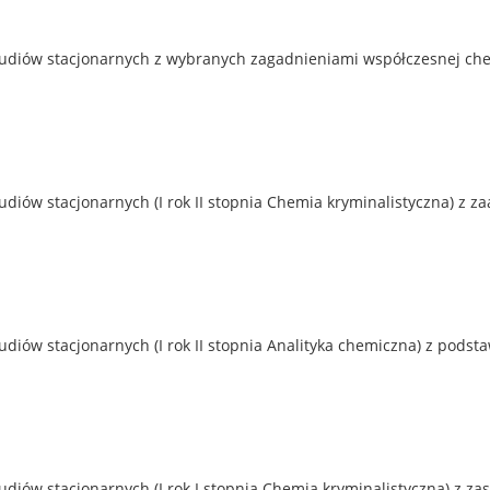
tudiów stacjonarnych z wybranych zagadnieniami współczesnej che
udiów stacjonarnych (I rok II stopnia Chemia kryminalistyczna) z
diów stacjonarnych (I rok II stopnia Analityka chemiczna) z podst
udiów stacjonarnych (I rok I stopnia Chemia kryminalistyczna) z 