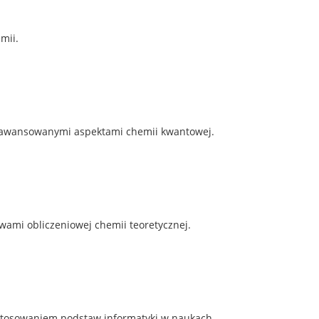
mii.
 zaawansowanymi aspektami chemii kwantowej.
awami obliczeniowej chemii teoretycznej.
zastosowaniem podstaw informatyki w naukach