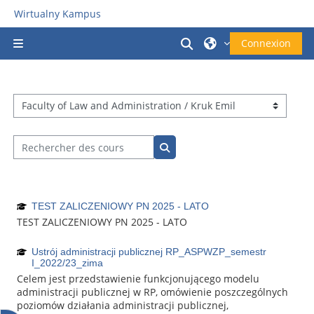
Passer au contenu principal
Wirtualny Kampus
Activer/désactiver la
Connexion
Panneau latéral
Catégories de cours
Rechercher des cours
Rechercher des cours
TEST ZALICZENIOWY PN 2025 - LATO
TEST ZALICZENIOWY PN 2025 - LATO
Ustrój administracji publicznej RP_ASPWZP_semestr
I_2022/23_zima
Celem jest przedstawienie funkcjonującego modelu
administracji publicznej w RP, omówienie poszczególnych
poziomów działania administracji publicznej,