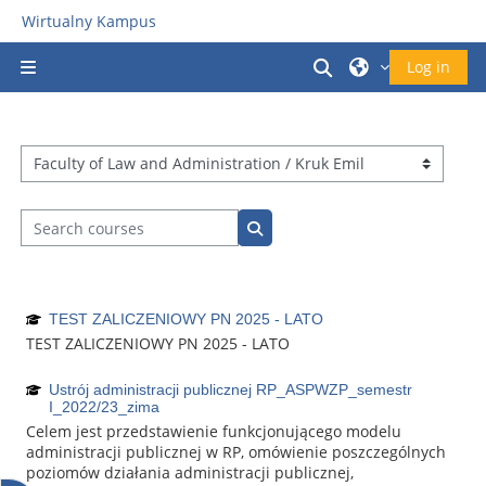
Skip to main content
Wirtualny Kampus
Toggle search in
Log in
Side panel
Course categories
Search courses
Search courses
TEST ZALICZENIOWY PN 2025 - LATO
TEST ZALICZENIOWY PN 2025 - LATO
Ustrój administracji publicznej RP_ASPWZP_semestr
I_2022/23_zima
Celem jest przedstawienie funkcjonującego modelu
administracji publicznej w RP, omówienie poszczególnych
poziomów działania administracji publicznej,