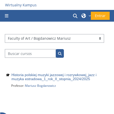
Salta al contenido principal
Wirtualny Kampus
Selector de búsq
Entrar
Panel lateral
Categorías
Buscar cursos
Buscar cursos
Historia polskiej muzyki jazzowej i rozrywkowej_jazz i
muzyka estradowa_1_rok_II_stopnia_2024/2025
Profesor:
Mariusz Bogdanowicz