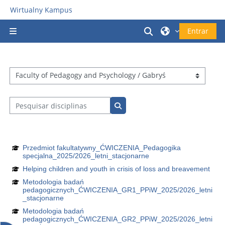
Ir para o conteúdo principal
Wirtualny Kampus
Alternar a entrad
Entrar
Painel lateral
Categorias de disciplinas
Pesquisar disciplinas
Pesquisar disciplinas
Przedmiot fakultatywny_ĆWICZENIA_Pedagogika
specjalna_2025/2026_letni_stacjonarne
Helping children and youth in crisis of loss and breavement
Metodologia badań
pedagogicznych_ĆWICZENIA_GR1_PPiW_2025/2026_letni
_stacjonarne
Metodologia badań
pedagogicznych_ĆWICZENIA_GR2_PPiW_2025/2026_letni