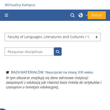
Ir para o conteúdo principal
Wirtualny Kampus
Alternar a entrad
Entrar
Painel lateral
Categorias de disciplinas
Pesquisar disciplinas
Pesquisar disciplinas
BAZA MATERIAŁÓW: Nauczyciel na miarę XXI wieku
W tym obszarze znajdują się dane adresowe instytucji
związanych z edukacją jak również baza linków do artykułów i
czasopism o tematyce edukacyjnej.