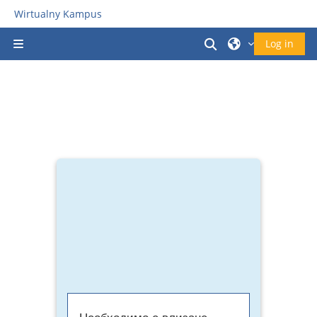
Прескочи на основното съдържание
Wirtualny Kampus
Превключване 
Log in
Страничен панел