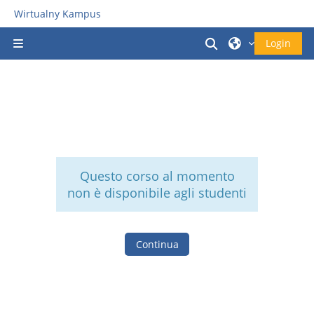
Vai al contenuto principale
Wirtualny Kampus
Attiva/disattiva i
Login
Pannello laterale
Questo corso al momento
non è disponibile agli studenti
Continua