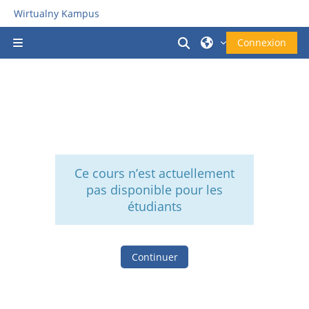
Passer au contenu principal
Wirtualny Kampus
Activer/désactiver la
Connexion
Panneau latéral
Ce cours n’est actuellement
pas disponible pour les
étudiants
Continuer