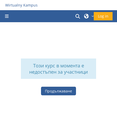
Прескочи на основното съдържание
Wirtualny Kampus
Превключване 
Log in
Страничен панел
Този курс в момента е
недостъпен за участници
Продължаване