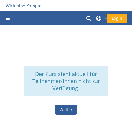
Zum Hauptinhalt
Wirtualny Kampus
Sucheingabe um
Login
Website-Übersicht
Der Kurs steht aktuell für
Teilnehmer/innen nicht zur
Verfügung.
Weiter