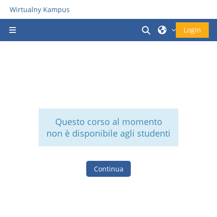
Vai al contenuto principale
Wirtualny Kampus
Attiva/disattiva i
Login
Pannello laterale
Questo corso al momento
non è disponibile agli studenti
Continua