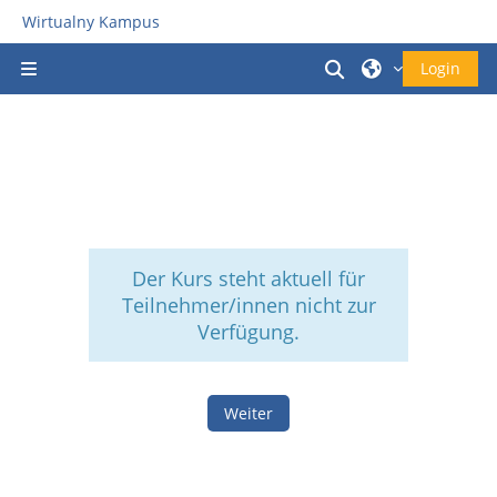
Zum Hauptinhalt
Wirtualny Kampus
Sucheingabe um
Login
Website-Übersicht
Der Kurs steht aktuell für
Teilnehmer/innen nicht zur
Verfügung.
Weiter