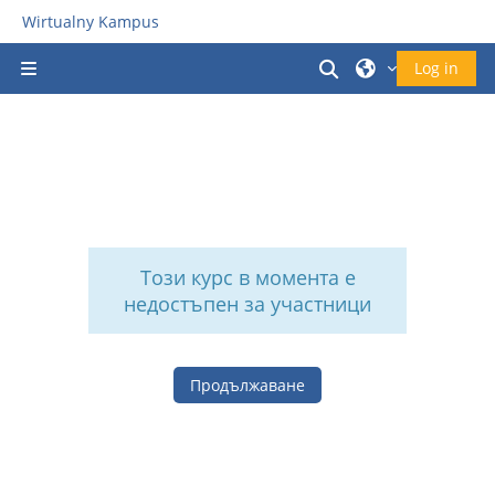
Прескочи на основното съдържание
Wirtualny Kampus
Превключване 
Log in
Страничен панел
Този курс в момента е
недостъпен за участници
Продължаване