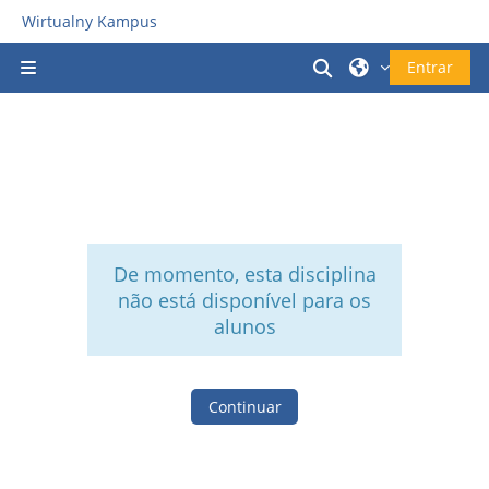
Ir para o conteúdo principal
Wirtualny Kampus
Alternar a entrad
Entrar
Painel lateral
De momento, esta disciplina
não está disponível para os
alunos
Continuar