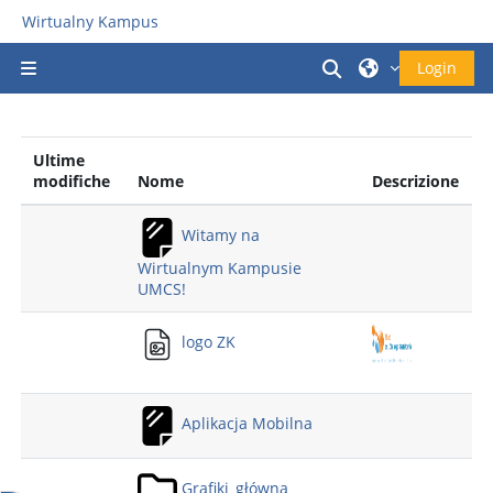
Vai al contenuto principale
Wirtualny Kampus
Attiva/disattiva i
Login
Pannello laterale
Ultime
modifiche
Nome
Descrizione
Witamy na
Wirtualnym Kampusie
UMCS!
logo ZK
Aplikacja Mobilna
Grafiki_główna