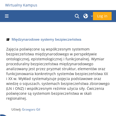
Preskoči na glavno vsebino
Wirtualny Kampus
Preklopi iskalni v
Log in
Stransko polje
Międzynarodowe systemy bezpieczeństwa
Zajęcia poświęcone są współczesnym systemom
bezpieczeństwa międzynarodowego w perspektywie
ontologicznej, epistemologicznej i funkcjonalnej. Wymiar
proceduralny bezpieczeństwa międzynarodowego
analizowany jest przez pryzmat struktur, elementów oraz
funkcjonowania konkretnych systemów bezpieczeństwa XX
i XX w. Wykład systematyzuje pojęcia podstawowe oraz
wiedzę o sojuszach, systemach bezpieczeństwa zbiorowego
(LN i ONZ) i współczesnym reżimie użycia siły. Ćwiczenia
poświęcone są systemom bezpieczeństwa w skali
regionalnej.
Učitelj:
Grzegorz Gil