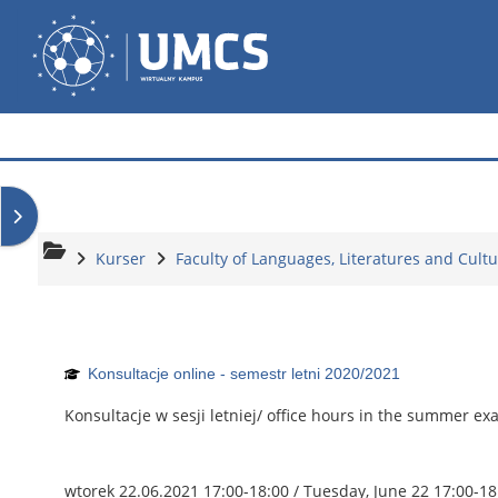
Gå direkt till huvudinnehåll
Wirtualny Kampus
Öppna blockmeny
Kurser
Faculty of Languages, Literatures and Cult
Konsultacje online - semestr letni 2020/2021
Konsultacje w sesji letniej/ office hours in the summer ex
wtorek 22.06.2021 17:00-18:00 / Tuesday, June 22 17:00-18