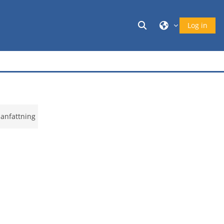
Växla sökinmatnin
Log in
nfattning