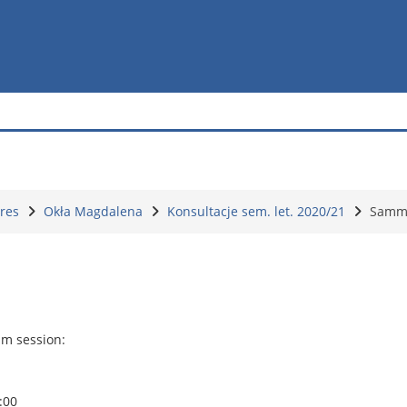
ures
Okła Magdalena
Konsultacje sem. let. 2020/21
Samma
am session:
:00