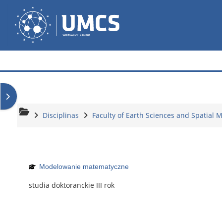
Ir para o conteúdo principal
Wirtualny Kampus
Abrir painel dos blocos
Disciplinas
Faculty of Earth Sciences and Spatial
Modelowanie matematyczne
studia doktoranckie III rok