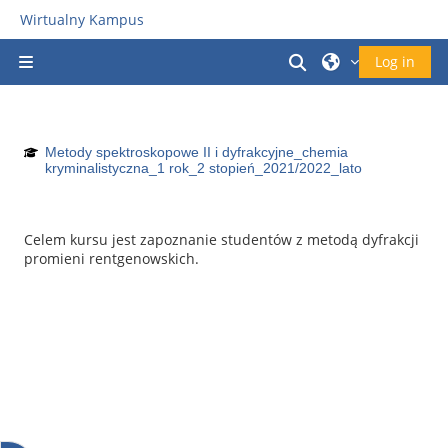
Прапусьціць да асноўнага кантэнту
Wirtualny Kampus
Пераключыць у
Log in
Бакавая панэль
Metody spektroskopowe II i dyfrakcyjne_chemia
kryminalistyczna_1 rok_2 stopień_2021/2022_lato
Celem kursu jest zapoznanie studentów z metodą dyfrakcji
promieni rentgenowskich.