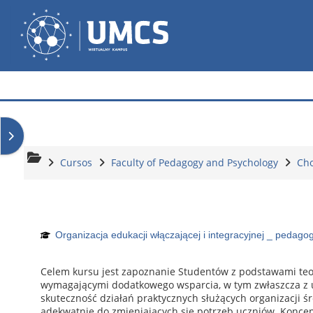
Salta al contenido principal
Wirtualny Kampus
Abrir cajón de bloques
Cursos
Faculty of Pedagogy and Psychology
Ch
Organizacja edukacji włączającej i integracyjnej _ pedagog
Celem kursu jest zapoznanie Studentów z podstawami teo
wymagającymi dodatkowego wsparcia, w tym zwłaszcza z u
skuteczność działań praktycznych służących organizacji śr
adekwatnie do zmieniających się potrzeb uczniów. Koncep