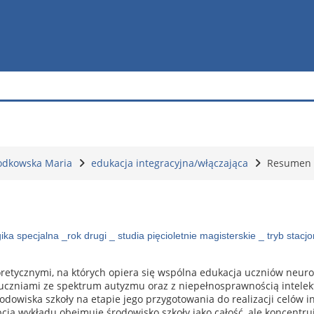
odkowska Maria
edukacja integracyjna/włączająca
Resumen
ika specjalna _rok drugi _ studia pięcioletnie magisterskie _ tryb stacj
retycznymi, na których opiera się wspólna edukacja uczniów neuro
czniami ze spektrum autyzmu oraz z niepełnosprawnością intelekt
odowiska szkoły na etapie jego przygotowania do realizacji celów 
cja wykładu obejmuje środowisko szkoły jako całość, ale koncentr