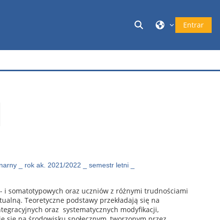
Selector de búsqu
Entrar
onarny _ rok ak. 2021/2022 _ semestr letni _
- i somatotypowych oraz uczniów z różnymi trudnościami
ualną. Teoretyczne podstawy przekładają się na
integracyjnych oraz systematycznych modyfikacji,
uje się na środowisku społecznym, tworzonym przez