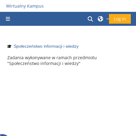
Gå direkt till huvudinnehåll
Wirtualny Kampus
Växla sökinmatni
Log in
Sidopanel
Społeczeństwo informacji i wiedzy
Zadania wykonywane w ramach przedmiotu
"Społeczeństwo informacji i wiedzy"