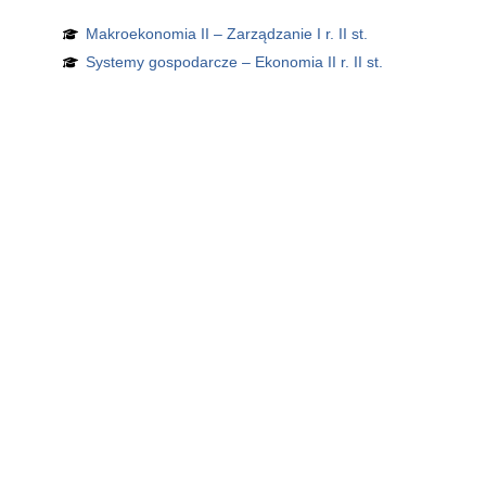
Makroekonomia II – Zarządzanie I r. II st.
Systemy gospodarcze – Ekonomia II r. II st.