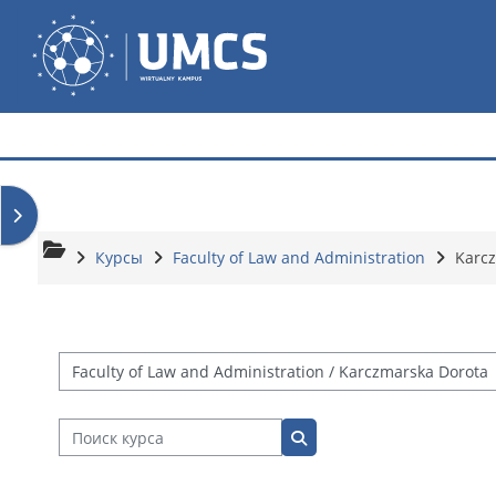
Перейти к основному содержанию
Wirtualny Kampus
Открыть боковую панель
Курсы
Faculty of Law and Administration
Karc
Категории курсов
Поиск курса
Поиск курса