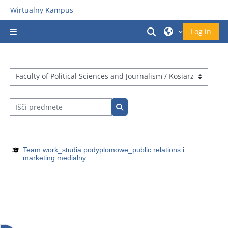
Preskoči na glavno vsebino
Wirtualny Kampus
Preklopi iskalni v
Log in
Stransko polje
Kategorije predmetov
Išči predmete
Išči predmete
Team work_studia podyplomowe_public relations i
marketing medialny