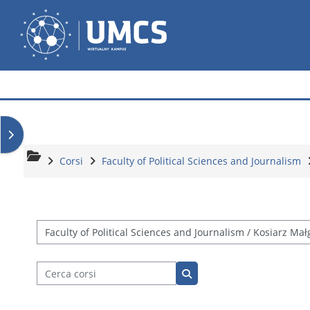
Vai al contenuto principale
Wirtualny Kampus
Apri il cassetto del blocco
Corsi
Faculty of Political Sciences and Journalism
Categorie di corso
Cerca corsi
Cerca corsi