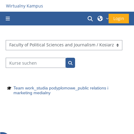
Zum Hauptinhalt
Wirtualny Kampus
Sucheingabe um
Login
Website-Übersicht
Kursbereiche
Kurse suchen
Kurse suchen
Team work_studia podyplomowe_public relations i
marketing medialny