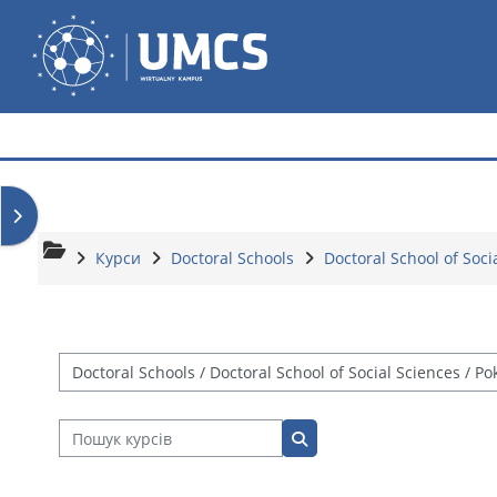
Перейти до головного вмісту
Wirtualny Kampus
Відкрити ящик блоків
Курси
Doctoral Schools
Doctoral School of Soci
Категорії курсів
Пошук курсів
Пошук курсів