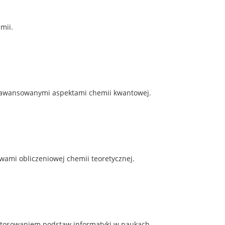
mii.
 zaawansowanymi aspektami chemii kwantowej.
awami obliczeniowej chemii teoretycznej.
zastosowaniem podstaw informatyki w naukach