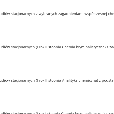
tudiów stacjonarnych z wybranych zagadnieniami współczesnej che
udiów stacjonarnych (I rok II stopnia Chemia kryminalistyczna) z
diów stacjonarnych (I rok II stopnia Analityka chemiczna) z podst
udiów stacjonarnych (I rok I stopnia Chemia kryminalistyczna) z 