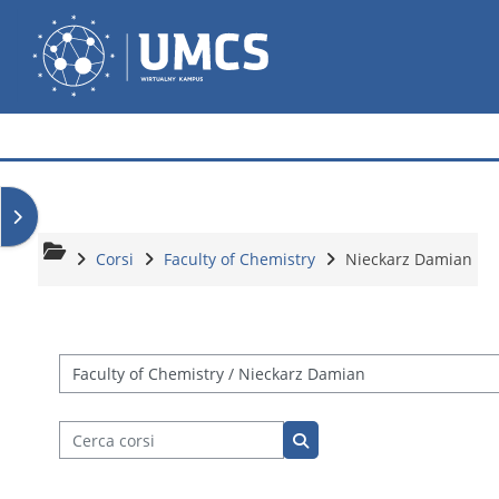
Vai al contenuto principale
Wirtualny Kampus
Apri il cassetto del blocco
Corsi
Faculty of Chemistry
Nieckarz Damian
Categorie di corso
Cerca corsi
Cerca corsi