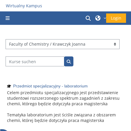
Zum Hauptinhalt
Wirtualny Kampus
Sucheingabe um
Login
Website-Übersicht
Kursbereiche
Kurse suchen
Kurse suchen
Przedmiot specjalizacyjny - laboratorium
Celem przedmiotu specjalizacyjnego jest przedstawienie
studentowi rozszerzonego spektrum zagadnień z zakresu
chemii, którego będzie dotyczyła praca magisterska
Tematyka laboratorium jest ściśle związana z obszarem
chemii, której będzie dotyczyła praca magisterska