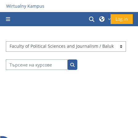
Прескочи на основното съдържание
Wirtualny Kampus
Превключване 
Log in
Страничен панел
Категории курсове
Търсене на курсове
Търсене на курсове