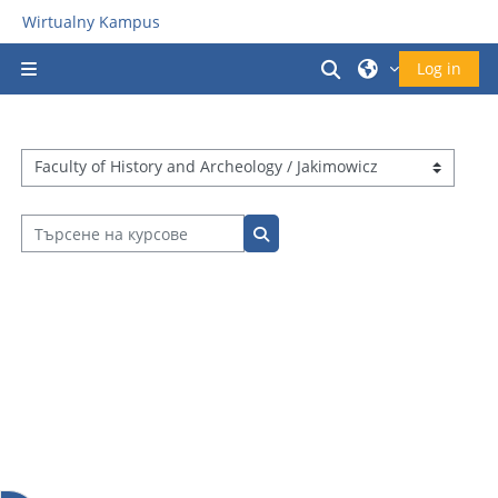
Прескочи на основното съдържание
Wirtualny Kampus
Превключване 
Log in
Страничен панел
Категории курсове
Търсене на курсове
Търсене на курсове