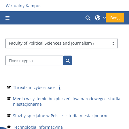
Перейти к основному содержанию
Wirtualny Kampus
Изменить данн
Вход
Боковая панель
Категории курсов
Поиск курса
Поиск курса
Threats in cyberspace
Media w systemie bezpieczeństwa narodowego - studia
niestacjonarne
Służby specjalne w Polsce - studia niestacjonarne
Technologia informacyjna