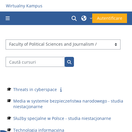
Sari la conţinutul principal
Wirtualny Kampus
Afișați căutarea
Autentificare
Panou lateral
Categorii curs
Caută cursuri
Caută cursuri
Threats in cyberspace
Media w systemie bezpieczeństwa narodowego - studia
niestacjonarne
Służby specjalne w Polsce - studia niestacjonarne
Technologia informacyjna